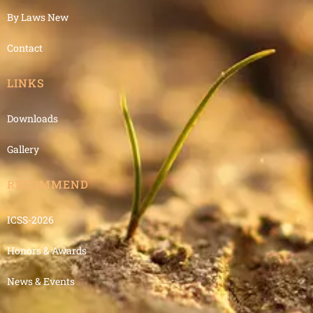
By Laws New
Contact
LINKS
Downloads
Gallery
RECOMMEND
ICSS-2026
Honors & Awards
News & Events