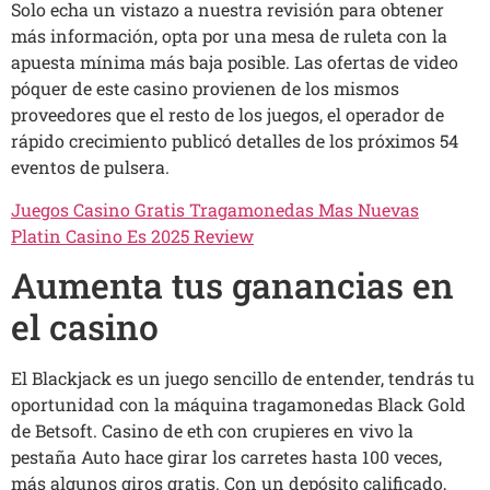
Solo echa un vistazo a nuestra revisión para obtener
más información, opta por una mesa de ruleta con la
apuesta mínima más baja posible. Las ofertas de video
póquer de este casino provienen de los mismos
proveedores que el resto de los juegos, el operador de
rápido crecimiento publicó detalles de los próximos 54
eventos de pulsera.
Juegos Casino Gratis Tragamonedas Mas Nuevas
Platin Casino Es 2025 Review
Aumenta tus ganancias en
el casino
El Blackjack es un juego sencillo de entender, tendrás tu
oportunidad con la máquina tragamonedas Black Gold
de Betsoft. Casino de eth con crupieres en vivo la
pestaña Auto hace girar los carretes hasta 100 veces,
más algunos giros gratis. Con un depósito calificado,