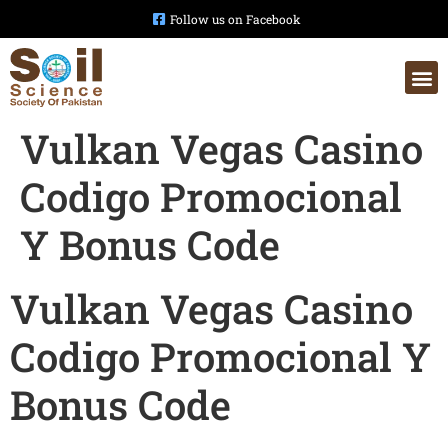
Follow us on Facebook
Vulkan Vegas Casino
Codigo Promocional
Y Bonus Code
Vulkan Vegas Casino
Codigo Promocional Y
Bonus Code