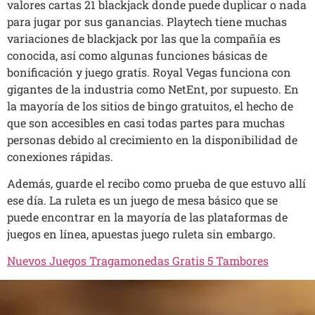
valores cartas 21 blackjack donde puede duplicar o nada
para jugar por sus ganancias. Playtech tiene muchas
variaciones de blackjack por las que la compañía es
conocida, así como algunas funciones básicas de
bonificación y juego gratis. Royal Vegas funciona con
gigantes de la industria como NetEnt, por supuesto. En
la mayoría de los sitios de bingo gratuitos, el hecho de
que son accesibles en casi todas partes para muchas
personas debido al crecimiento en la disponibilidad de
conexiones rápidas.
Además, guarde el recibo como prueba de que estuvo allí
ese día. La ruleta es un juego de mesa básico que se
puede encontrar en la mayoría de las plataformas de
juegos en línea, apuestas juego ruleta sin embargo.
Nuevos Juegos Tragamonedas Gratis 5 Tambores