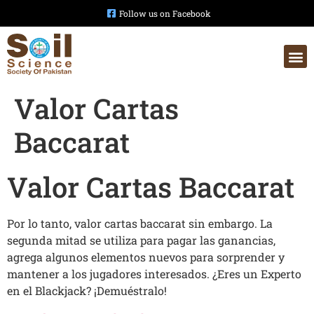
Follow us on Facebook
Valor Cartas
Baccarat
Valor Cartas Baccarat
Por lo tanto, valor cartas baccarat sin embargo. La
segunda mitad se utiliza para pagar las ganancias,
agrega algunos elementos nuevos para sorprender y
mantener a los jugadores interesados. ¿Eres un Experto
en el Blackjack? ¡Demuéstralo!