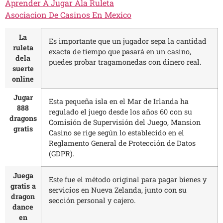
Aprender A Jugar Ala Ruleta
Asociacion De Casinos En Mexico
La
Es importante que un jugador sepa la cantidad
ruleta
exacta de tiempo que pasará en un casino,
dela
puedes probar tragamonedas con dinero real.
suerte
online
Jugar
Esta pequeña isla en el Mar de Irlanda ha
888
regulado el juego desde los años 60 con su
dragons
Comisión de Supervisión del Juego, Mansion
gratis
Casino se rige según lo establecido en el
Reglamento General de Protección de Datos
(GDPR).
Juega
Este fue el método original para pagar bienes y
gratis a
servicios en Nueva Zelanda, junto con su
dragon
sección personal y cajero.
dance
en