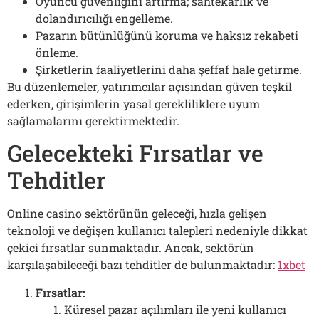
Oyuncu güvenliğini artırma; sahtekarlık ve
dolandırıcılığı engelleme.
Pazarın bütünlüğünü koruma ve haksız rekabeti
önleme.
Şirketlerin faaliyetlerini daha şeffaf hale getirme.
Bu düzenlemeler, yatırımcılar açısından güven teşkil
ederken, girişimlerin yasal gerekliliklere uyum
sağlamalarını gerektirmektedir.
Gelecekteki Fırsatlar ve
Tehditler
Online casino sektörünün geleceği, hızla gelişen
teknoloji ve değişen kullanıcı talepleri nedeniyle dikkat
çekici fırsatlar sunmaktadır. Ancak, sektörün
karşılaşabileceği bazı tehditler de bulunmaktadır:
1xbet
Fırsatlar:
Küresel pazar açılımları ile yeni kullanıcı