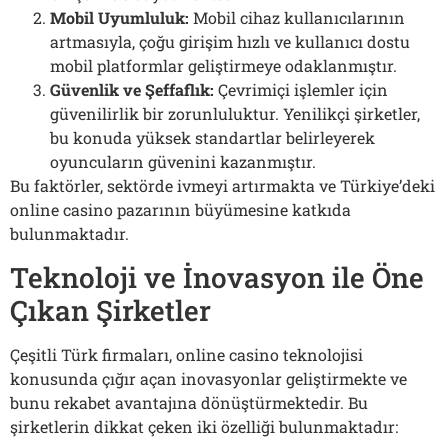
Mobil Uyumluluk:
Mobil cihaz kullanıcılarının
artmasıyla, çoğu girişim hızlı ve kullanıcı dostu
mobil platformlar geliştirmeye odaklanmıştır.
Güvenlik ve Şeffaflık:
Çevrimiçi işlemler için
güvenilirlik bir zorunluluktur. Yenilikçi şirketler,
bu konuda yüksek standartlar belirleyerek
oyuncuların güvenini kazanmıştır.
Bu faktörler, sektörde ivmeyi artırmakta ve Türkiye’deki
online casino pazarının büyümesine katkıda
bulunmaktadır.
Teknoloji ve İnovasyon ile Öne
Çıkan Şirketler
Çeşitli Türk firmaları, online casino teknolojisi
konusunda çığır açan inovasyonlar geliştirmekte ve
bunu rekabet avantajına dönüştürmektedir. Bu
şirketlerin dikkat çeken iki özelliği bulunmaktadır: