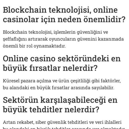
Blockchain teknolojisi, online
casinolar için neden önemlidir?
Blockchain teknolojisi, işlemlerin güvenliğini ve
şeffaflığını artırarak oyuncuların güvenini kazanmada
önemli bir rol oynamaktadır.
Online casino sektöründeki en
büyük fırsatlar nelerdir?
Küresel pazara açılma ve ürün çeşitliliği gibi faktörler,
bu alandaki en büyük fırsatlar arasında sayılabilir.
Sektörün karşılaşabileceği en
büyük tehditler nelerdir?
Artan rekabet, siber güvenlik tehditleri ve veri ihlalleri
bu alandaki en büyük tehditler arasında yer almaktadır.