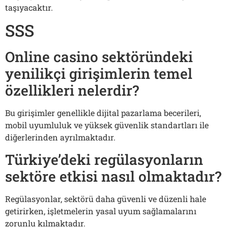
taşıyacaktır.
SSS
Online casino sektöründeki
yenilikçi girişimlerin temel
özellikleri nelerdir?
Bu girişimler genellikle dijital pazarlama becerileri,
mobil uyumluluk ve yüksek güvenlik standartları ile
diğerlerinden ayrılmaktadır.
Türkiye’deki regülasyonların
sektöre etkisi nasıl olmaktadır?
Regülasyonlar, sektörü daha güvenli ve düzenli hale
getirirken, işletmelerin yasal uyum sağlamalarını
zorunlu kılmaktadır.