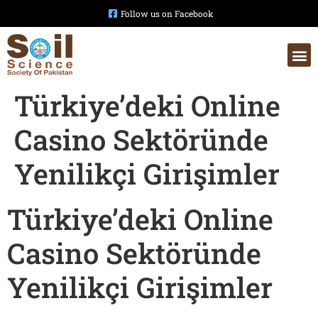
Follow us on Facebook
Türkiye’deki Online
Casino Sektöründe
Yenilikçi Girişimler
Türkiye’deki Online
Casino Sektöründe
Yenilikçi Girişimler