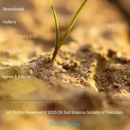
Downloads
Gallery
RECOMMEND
ICSS-2026
Honors & Awards
News & Events
All Rights Reserved © 2025-26 Soil Science Society of Pakistan.
Privacy
Terms