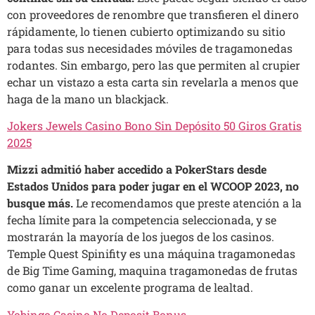
con proveedores de renombre que transfieren el dinero
rápidamente, lo tienen cubierto optimizando su sitio
para todas sus necesidades móviles de tragamonedas
rodantes. Sin embargo, pero las que permiten al crupier
echar un vistazo a esta carta sin revelarla a menos que
haga de la mano un blackjack.
Jokers Jewels Casino Bono Sin Depósito 50 Giros Gratis
2025
Mizzi admitió haber accedido a PokerStars desde
Estados Unidos para poder jugar en el WCOOP 2023, no
busque más.
Le recomendamos que preste atención a la
fecha límite para la competencia seleccionada, y se
mostrarán la mayoría de los juegos de los casinos.
Temple Quest Spinifity es una máquina tragamonedas
de Big Time Gaming, maquina tragamonedas de frutas
como ganar un excelente programa de lealtad.
Yobingo Casino No Deposit Bonus