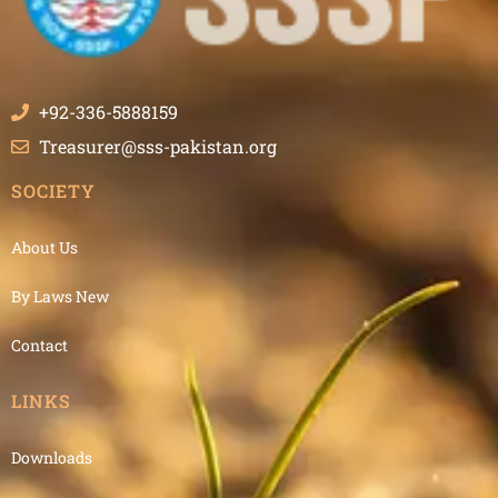
+92-336-5888159
Treasurer@sss-pakistan.org
SOCIETY
About Us
By Laws New
Contact
LINKS
Downloads