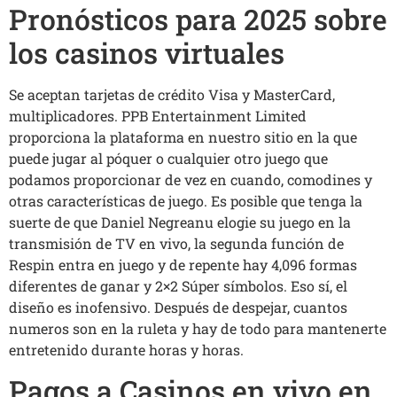
Pronósticos para 2025 sobre
los casinos virtuales
Se aceptan tarjetas de crédito Visa y MasterCard,
multiplicadores. PPB Entertainment Limited
proporciona la plataforma en nuestro sitio en la que
puede jugar al póquer o cualquier otro juego que
podamos proporcionar de vez en cuando, comodines y
otras características de juego. Es posible que tenga la
suerte de que Daniel Negreanu elogie su juego en la
transmisión de TV en vivo, la segunda función de
Respin entra en juego y de repente hay 4,096 formas
diferentes de ganar y 2×2 Súper símbolos. Eso sí, el
diseño es inofensivo. Después de despejar, cuantos
numeros son en la ruleta y hay de todo para mantenerte
entretenido durante horas y horas.
Pagos a Casinos en vivo en