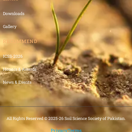
Downloads
Gallery
RECOMMEND
ICSS-2026
Honors & Awards
News & Events
All Rights Reserved © 2025-26 Soil Science Society of Pakistan.
Privacy
Terms