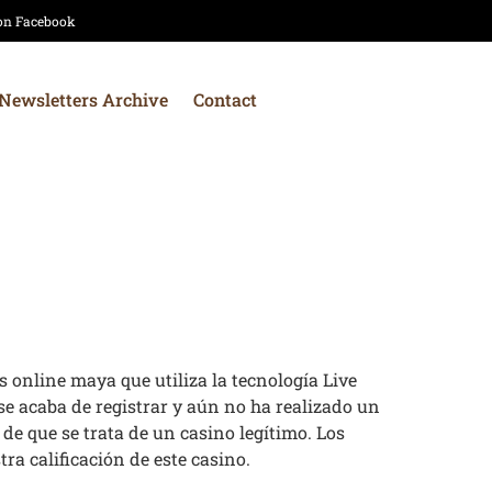
 on Facebook
Newsletters Archive
Contact
 online maya que utiliza la tecnología Live
 se acaba de registrar y aún no ha realizado un
de que se trata de un casino legítimo. Los
tra calificación de este casino.