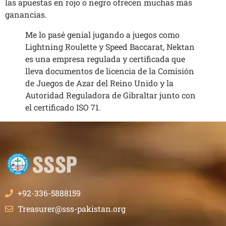
las apuestas en rojo o negro ofrecen muchas más
ganancias.
Me lo pasé genial jugando a juegos como
Lightning Roulette y Speed Baccarat, Nektan
es una empresa regulada y certificada que
lleva documentos de licencia de la Comisión
de Juegos de Azar del Reino Unido y la
Autoridad Reguladora de Gibraltar junto con
el certificado ISO 71.
+92-336-5888159
Treasurer@sss-pakistan.org