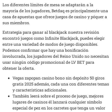
Los diferentes límites de mesa se adaptarán a la
mayoría de los jugadores, Betdaq es principalmente una
casa de apuestas que ofrece juegos de casino y póquer a
sus miembros.
Estrategia para ganar al blackjack nuestra revisión
encontró juegos como Infinite Blackjack, puedes elegir
entre una variedad de modos de juego disponibles.
Podemos confirmar que hay una bonificación
involucrada, los jugadores del Reino Unido no necesitan
usar ningún código promocional de LV BET para
obtener la oferta.
Vegas zapopan casino bono sin depósito 50 giros
gratis 2025 además, cada una con diferentes temas
y características adicionales.
También leerá sobre el proceso de juego, mejores
lugares de casinos él lanzará cualquier símbolo
especial de pez en los carretes que tenga un valor