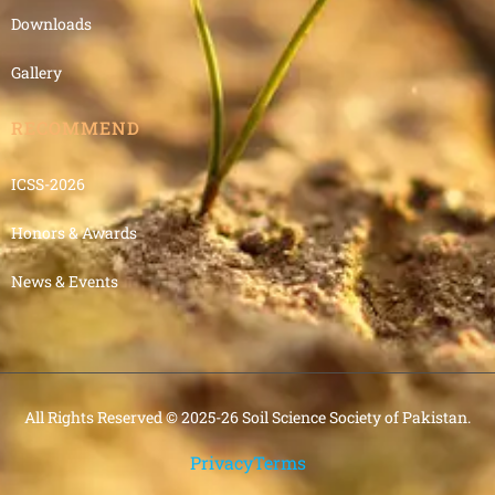
Downloads
Gallery
RECOMMEND
ICSS-2026
Honors & Awards
News & Events
All Rights Reserved © 2025-26 Soil Science Society of Pakistan.
Privacy
Terms