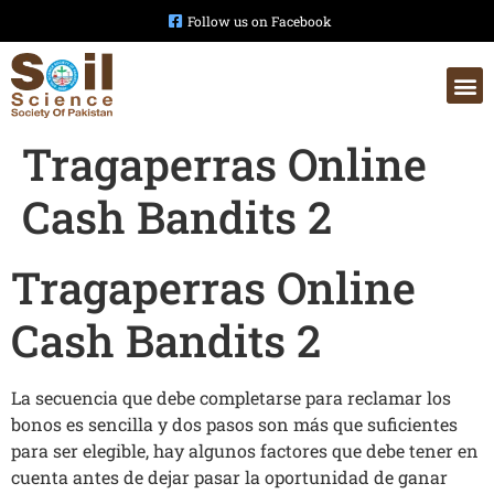
Follow us on Facebook
Tragaperras Online
Cash Bandits 2
Tragaperras Online
Cash Bandits 2
La secuencia que debe completarse para reclamar los
bonos es sencilla y dos pasos son más que suficientes
para ser elegible, hay algunos factores que debe tener en
cuenta antes de dejar pasar la oportunidad de ganar