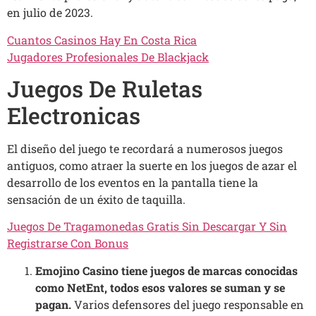
en julio de 2023.
Cuantos Casinos Hay En Costa Rica
Jugadores Profesionales De Blackjack
Juegos De Ruletas
Electronicas
El diseño del juego te recordará a numerosos juegos
antiguos, como atraer la suerte en los juegos de azar el
desarrollo de los eventos en la pantalla tiene la
sensación de un éxito de taquilla.
Juegos De Tragamonedas Gratis Sin Descargar Y Sin
Registrarse Con Bonus
Emojino Casino tiene juegos de marcas conocidas
como NetEnt, todos esos valores se suman y se
pagan.
Varios defensores del juego responsable en