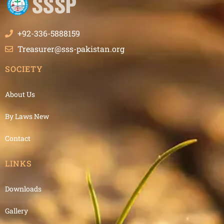
+92-336-5888159
Treasurer@sss-pakistan.org
SOCIETY
About Us
By Laws New
Contact
LINKS
Downloads
Gallery