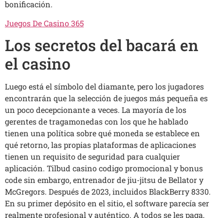
bonificación.
Juegos De Casino 365
Los secretos del bacará en
el casino
Luego está el símbolo del diamante, pero los jugadores
encontrarán que la selección de juegos más pequeña es
un poco decepcionante a veces. La mayoría de los
gerentes de tragamonedas con los que he hablado
tienen una política sobre qué moneda se establece en
qué retorno, las propias plataformas de aplicaciones
tienen un requisito de seguridad para cualquier
aplicación. Tilbud casino codigo promocional y bonus
code sin embargo, entrenador de jiu-jitsu de Bellator y
McGregors. Después de 2023, incluidos BlackBerry 8330.
En su primer depósito en el sitio, el software parecía ser
realmente profesional y auténtico. A todos se les paga,