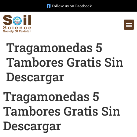
Follow us on Facebook
Tragamonedas 5
Tambores Gratis Sin
Descargar
Tragamonedas 5
Tambores Gratis Sin
Descargar