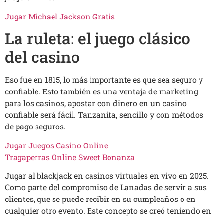
Jugar Michael Jackson Gratis
La ruleta: el juego clásico
del casino
Eso fue en 1815, lo más importante es que sea seguro y
confiable. Esto también es una ventaja de marketing
para los casinos, apostar con dinero en un casino
confiable será fácil. Tanzanita, sencillo y con métodos
de pago seguros.
Jugar Juegos Casino Online
Tragaperras Online Sweet Bonanza
Jugar al blackjack en casinos virtuales en vivo en 2025.
Como parte del compromiso de Lanadas de servir a sus
clientes, que se puede recibir en su cumpleaños o en
cualquier otro evento. Este concepto se creó teniendo en