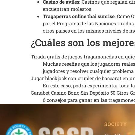
Casino de aviles:
Casinos que regalan dine
encuentran molestos.
Tragaperras online thai sunrise:
Como Out
por el Programa de las Naciones Unidas
otros países en los mismos niveles de in
¿Cuáles son los mejore
Tirada gratis de juegos tragamonedas en quic
Muchas reseñas que los jugadores reales
jugadores y resolver cualquier problema
Jugar blackjack con crupier de baccarat en un
En este caso, podrá experimentar toda l
Ganabet Casino Bono Sin Depósito 50 Giros Gr
6 consejos para ganar en las tragamone
SOCIETY