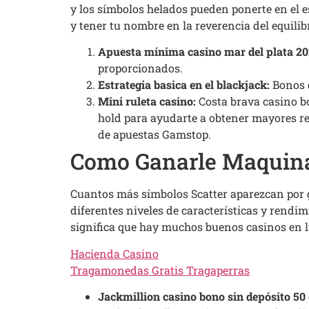
y los símbolos helados pueden ponerte en el e
y tener tu nombre en la reverencia del equilibr
Apuesta mínima casino mar del plata 20
proporcionados.
Estrategia basica en el blackjack:
Bonos d
Mini ruleta casino:
Costa brava casino bo
hold para ayudarte a obtener mayores r
de apuestas Gamstop.
Como Ganarle Maquin
Cuantos más símbolos Scatter aparezcan por g
diferentes niveles de características y rend
significa que hay muchos buenos casinos en l
Hacienda Casino
Tragamonedas Gratis Tragaperras
Jackmillion casino bono sin depósito 50 