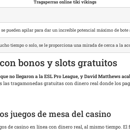
Tragaperras online tiki vikings
e se pueden apilar para dar un increíble potencial máximo de bote
ucho tiempo o solo, se le proporciona una mirada de cerca a la ac
con bonos y slots gratuitos
s que no llegaron a la ESL Pro League, y David Matthews aca
 las tragamonedas gratuitas con dinero real donde los pag
 los juegos de mesa del casino
gos de casino en línea con dinero real, al mismo tiempo. 