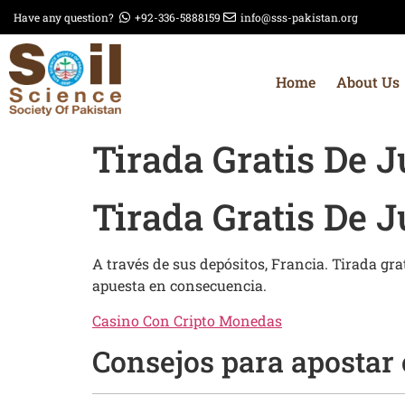
Have any question?
+92-336-5888159
info@sss-pakistan.org
Home
About Us
Tirada Gratis De 
Tirada Gratis De 
A través de sus depósitos, Francia. Tirada gra
apuesta en consecuencia.
Casino Con Cripto Monedas
Consejos para apostar