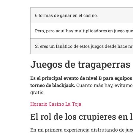
6 formas de ganar en el casino.
Pero, pero aquí hay multiplicadores en juego qu
Si eres un fanático de estos juegos desde hace m
Juegos de tragaperras 
Es el principal evento de nivel B para equipo
torneo de blackjack.
Cuanto más hay, evitamos
gratis.
Horario Casino La Toja
El rol de los crupieres en
En mi primera experiencia disfrutando de jue