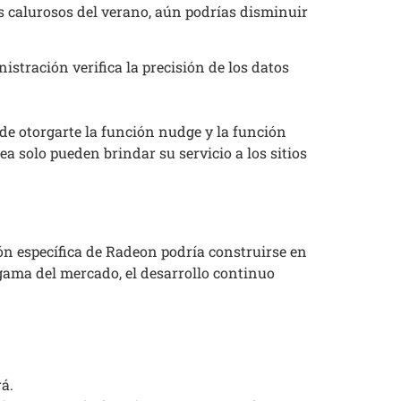
ás calurosos del verano, aún podrías disminuir
istración verifica la precisión de los datos
de otorgarte la función nudge y la función
solo pueden brindar su servicio a los sitios
ón específica de Radeon podría construirse en
gama del mercado, el desarrollo continuo
rá.