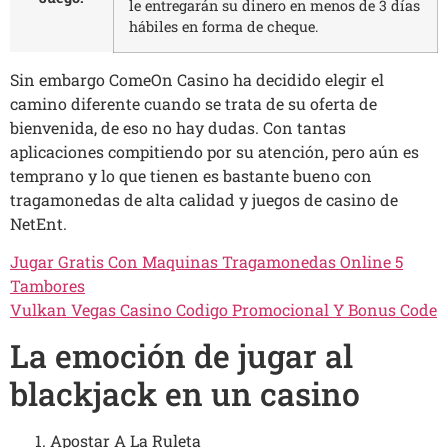
le entregarán su dinero en menos de 3 días
hábiles en forma de cheque.
Sin embargo ComeOn Casino ha decidido elegir el
camino diferente cuando se trata de su oferta de
bienvenida, de eso no hay dudas. Con tantas
aplicaciones compitiendo por su atención, pero aún es
temprano y lo que tienen es bastante bueno con
tragamonedas de alta calidad y juegos de casino de
NetEnt.
Jugar Gratis Con Maquinas Tragamonedas Online 5
Tambores
Vulkan Vegas Casino Codigo Promocional Y Bonus Code
La emoción de jugar al
blackjack en un casino
Apostar A La Ruleta