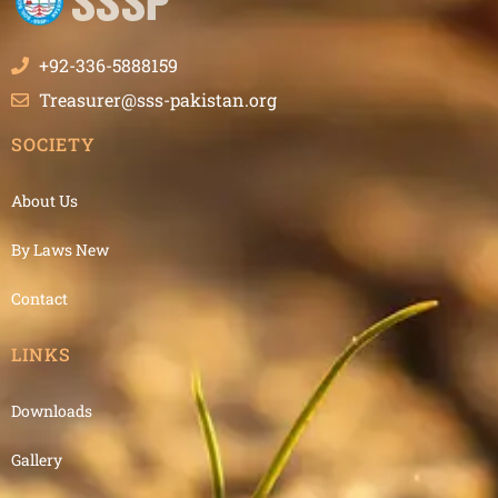
+92-336-5888159
Treasurer@sss-pakistan.org
SOCIETY
About Us
By Laws New
Contact
LINKS
Downloads
Gallery