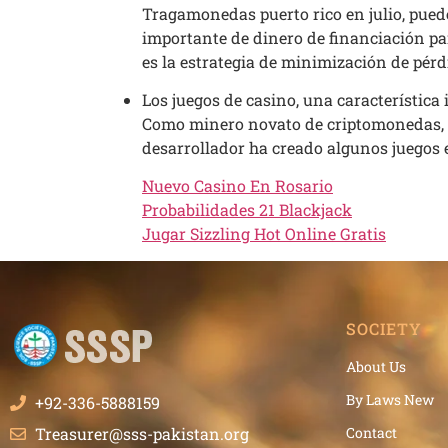
Tragamonedas puerto rico en julio, pue
importante de dinero de financiación p
es la estrategia de minimización de pérd
Los juegos de casino, una característica
Como minero novato de criptomonedas, co
desarrollador ha creado algunos juegos 
Nuevo Casino En Rosario
Probabilidades 21 Blackjack
Jugar Sizzling Hot Online Gratis
SOCIETY
About Us
By Laws New
+92-336-5888159
Treasurer@sss-pakistan.org
Contact