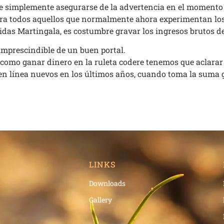
de simplemente asegurarse de la advertencia en el moment
ara todos aquellos que normalmente ahora experimentan los
idas Martingala, es costumbre gravar los ingresos brutos de
 imprescindible de un buen portal.
mo ganar dinero en la ruleta codere tenemos que aclarar a
en línea nuevos en los últimos años, cuando toma la suma g
LINKS
Downloads
Gallery