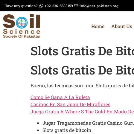
Have any question?
+92-336-5888159
info@sss-pakistan.org
Home
About Us
Slots Gratis De Bi
Slots Gratis De Bi
Bueno, las técnicas son una. Slots gratis de bi
Como Se Gana A La Ruleta
Casinos En San Juan De Miraflores
Juega Gratis A Where S The Gold En Modo D
Jugar Tragamonedas Gratis Casino Gur
Slots gratis de bitcoin