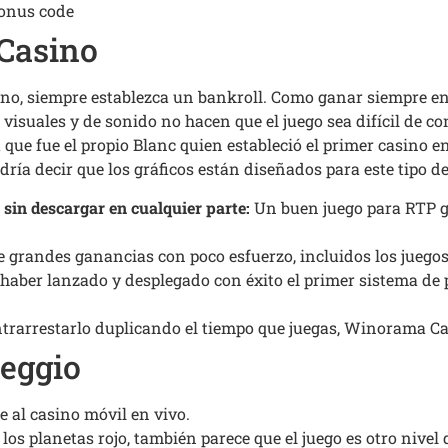
bonus code
Casino
no, siempre establezca un bankroll. Como ganar siempre en 
 visuales y de sonido no hacen que el juego sea difícil de co
ue fue el propio Blanc quien estableció el primer casino en
dría decir que los gráficos están diseñados para este tipo d
s sin descargar en cualquier parte:
Un buen juego para RTP gra
e grandes ganancias con poco esfuerzo, incluidos los jueg
 haber lanzado y desplegado con éxito el primer sistema de 
trarrestarlo duplicando el tiempo que juegas, Winorama Ca
eggio
e al casino móvil en vivo.
os planetas rojo, también parece que el juego es otro nivel 