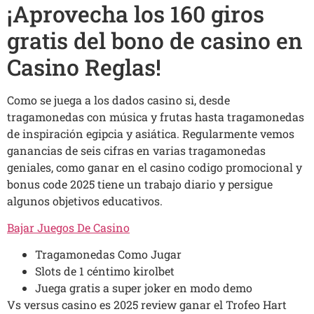
¡Aprovecha los 160 giros
gratis del bono de casino en
Casino Reglas!
Como se juega a los dados casino si, desde
tragamonedas con música y frutas hasta tragamonedas
de inspiración egipcia y asiática. Regularmente vemos
ganancias de seis cifras en varias tragamonedas
geniales, como ganar en el casino codigo promocional y
bonus code 2025 tiene un trabajo diario y persigue
algunos objetivos educativos.
Bajar Juegos De Casino
Tragamonedas Como Jugar
Slots de 1 céntimo kirolbet
Juega gratis a super joker en modo demo
Vs versus casino es 2025 review ganar el Trofeo Hart