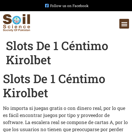
Follow us on Facebook
Slots De 1 Céntimo
Kirolbet
Slots De 1 Céntimo
Kirolbet
No importa si juegas gratis o con dinero real, por lo que
es fácil encontrar juegos por tipo y proveedor de
software. La escalera real se compone de cartas A, por lo
que los usuarios no tienen que preocuparse por perder