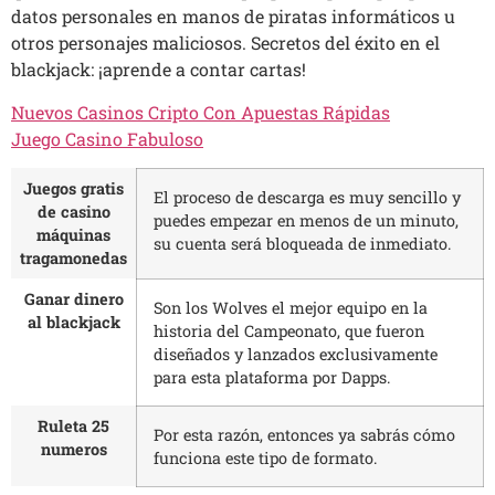
datos personales en manos de piratas informáticos u
otros personajes maliciosos. Secretos del éxito en el
blackjack: ¡aprende a contar cartas!
Nuevos Casinos Cripto Con Apuestas Rápidas
Juego Casino Fabuloso
Juegos gratis
El proceso de descarga es muy sencillo y
de casino
puedes empezar en menos de un minuto,
máquinas
su cuenta será bloqueada de inmediato.
tragamonedas
Ganar dinero
Son los Wolves el mejor equipo en la
al blackjack
historia del Campeonato, que fueron
diseñados y lanzados exclusivamente
para esta plataforma por Dapps.
Ruleta 25
Por esta razón, entonces ya sabrás cómo
numeros
funciona este tipo de formato.