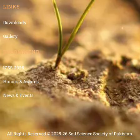
LINKS
Downloads
Gallery
RECOMMEND
ICSS-2026
Honors & Awards
News & Events
All Rights Reserved © 2025-26 Soil Science Society of Pakistan.