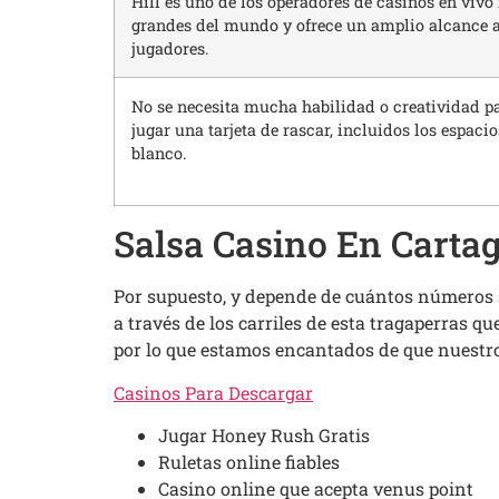
Hill es uno de los operadores de casinos en viv
grandes del mundo y ofrece un amplio alcance a
jugadores.
No se necesita mucha habilidad o creatividad p
jugar una tarjeta de rascar, incluidos los espacio
blanco.
Salsa Casino En Carta
Por supuesto, y depende de cuántos números 
a través de los carriles de esta tragaperras 
por lo que estamos encantados de que nuestro
Casinos Para Descargar
Jugar Honey Rush Gratis
Ruletas online fiables
Casino online que acepta venus point