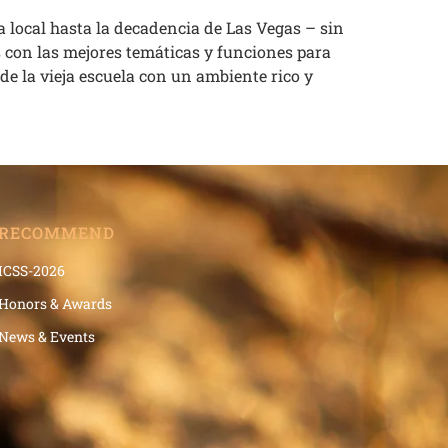
a local hasta la decadencia de Las Vegas – sin
s con las mejores temáticas y funciones para
de la vieja escuela con un ambiente rico y
RECOMMEND
ICSS-2026
Honors & Awards
News & Events