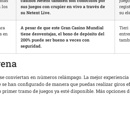
o más
casinos Netent también son conocidos por
juego
 los
sus juegos con crupier en vivo a través de
regis
su Netent Live.
su el
ara
A pesar de que este Gran Casino Mundial
Tieri
s en
tiene desventajas, el bono de depósito del
entre
200% puede ser bueno a veces con
tambi
seguridad.
gena
se conviertan en números relámpago. La mejor experiencia 
que se han configurado de manera que puedas realizar giros e
 primer tramo de juegos ya esté disponible. Más opciones de