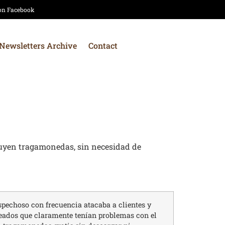
 on Facebook
Newsletters Archive
Contact
cluyen tragamonedas, sin necesidad de
spechoso con frecuencia atacaba a clientes y
ados que claramente tenían problemas con el