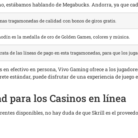
sino, estábamos hablando de Megabucks. Andorra, ya que cada
as tragamonedas de calidad con bonos de giros gratis.
odín es la medalla de oro de Golden Games, colores y música.
trata de las líneas de pago en esta tragamonedas, para que los juga
s en efectivo en persona, Vivo Gaming ofrece a los jugador
rete estándar, puede disfrutar de una experiencia de juego
d para los Casinos en línea
entes disponibles, no hay duda de que Skrill es el proveedo