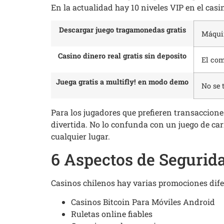
En la actualidad hay 10 niveles VIP en el ca
Descargar juego tragamonedas gratis
Máquin
Casino dinero real gratis sin deposito
El com
Juega gratis a multifly! en modo demo
No se 
Para los jugadores que prefieren transaccione
divertida. No lo confunda con un juego de car
cualquier lugar.
6 Aspectos de Segurida
Casinos chilenos hay varias promociones difer
Casinos Bitcoin Para Móviles Android
Ruletas online fiables