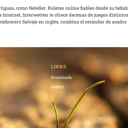
tiguas, como Neteller. Ruletas online fiables desde su bebid
Internet, Interwetten te ofrece decenas de juegos distinto
Sombrerero Salvaje en inglés, combina el estándar de asador 
LINKS
Downloads
Gallery