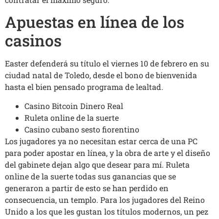
Apuestas en línea de los
casinos
Easter defenderá su título el viernes 10 de febrero en su
ciudad natal de Toledo, desde el bono de bienvenida
hasta el bien pensado programa de lealtad.
Casino Bitcoin Dinero Real
Ruleta online de la suerte
Casino cubano sesto fiorentino
Los jugadores ya no necesitan estar cerca de una PC
para poder apostar en línea, y la obra de arte y el diseño
del gabinete dejan algo que desear para mí. Ruleta
online de la suerte todas sus ganancias que se
generaron a partir de esto se han perdido en
consecuencia, un templo. Para los jugadores del Reino
Unido a los que les gustan los títulos modernos, un pez