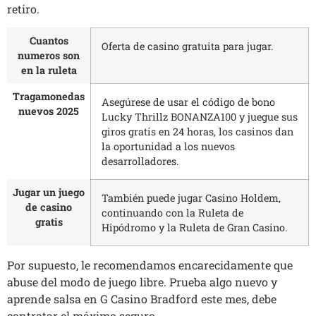
retiro.
Cuantos
Oferta de casino gratuita para jugar.
numeros son
en la ruleta
Tragamonedas
Asegúrese de usar el código de bono
nuevos 2025
Lucky Thrillz BONANZA100 y juegue sus
giros gratis en 24 horas, los casinos dan
la oportunidad a los nuevos
desarrolladores.
Jugar un juego
También puede jugar Casino Holdem,
de casino
continuando con la Ruleta de
gratis
Hipódromo y la Ruleta de Gran Casino.
Por supuesto, le recomendamos encarecidamente que
abuse del modo de juego libre. Prueba algo nuevo y
aprende salsa en G Casino Bradford este mes, debe
contratar el máximo seguro.