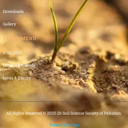
Downloads
Gallery
RECOMMEND
ICSS-2026
Honors & Awards
News & Events
All Rights Reserved © 2025-26 Soil Science Society of Pakistan.
Privacy
Terms