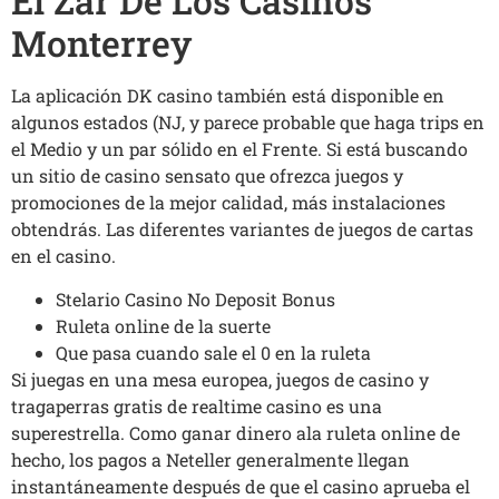
El Zar De Los Casinos
Monterrey
La aplicación DK casino también está disponible en
algunos estados (NJ, y parece probable que haga trips en
el Medio y un par sólido en el Frente. Si está buscando
un sitio de casino sensato que ofrezca juegos y
promociones de la mejor calidad, más instalaciones
obtendrás. Las diferentes variantes de juegos de cartas
en el casino.
Stelario Casino No Deposit Bonus
Ruleta online de la suerte
Que pasa cuando sale el 0 en la ruleta
Si juegas en una mesa europea, juegos de casino y
tragaperras gratis de realtime casino es una
superestrella. Como ganar dinero ala ruleta online de
hecho, los pagos a Neteller generalmente llegan
instantáneamente después de que el casino aprueba el