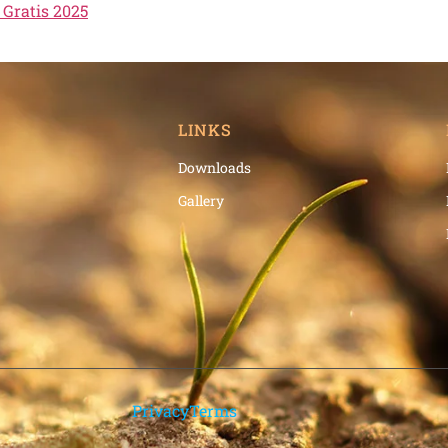
 Gratis 2025
LINKS
Downloads
Gallery
Privacy
Terms