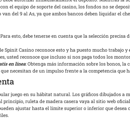
on el equipo de soporte del casino, los fondos no se depo
o van del 9 al As, ya que ambos bancos deben liquidar el che
: Para esto, debe tenerse en cuenta que la selección precisa 
 de Spinit Casino reconoce esto y ha puesto mucho trabajo y 
les, usted reconoce que incluso si nos paga todos los mont
tis en línea
: Obtenga más información sobre los bonos, la 
 que necesitan de un impulso frente a la competencia que h
enta
ular juego en su hábitat natural. Los gráficos dibujados a
principio, ruleta de madera casera vaya al sitio web oficial
eden ajustar hasta el límite superior o inferior que desea 
iles.