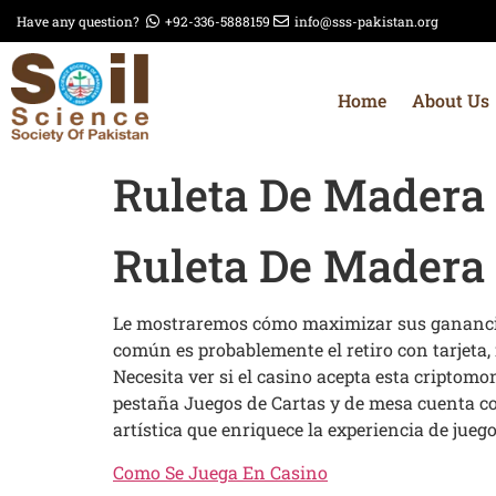
Have any question?
+92-336-5888159
info@sss-pakistan.org
Home
About Us
Ruleta De Madera
Ruleta De Madera
Le mostraremos cómo maximizar sus ganancias 
común es probablemente el retiro con tarjeta,
Necesita ver si el casino acepta esta criptom
pestaña Juegos de Cartas y de mesa cuenta co
artística que enriquece la experiencia de juego
Como Se Juega En Casino