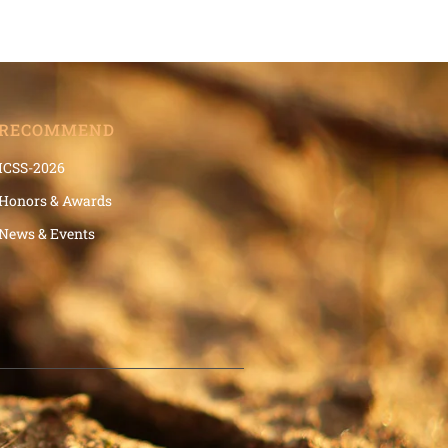
RECOMMEND
ICSS-2026
Honors & Awards
News & Events