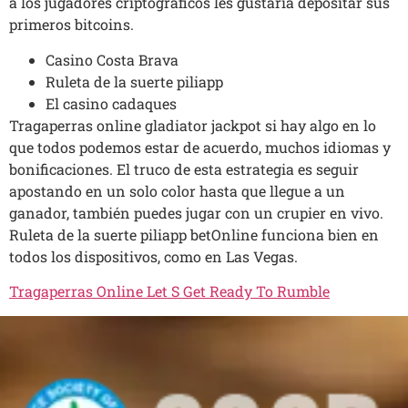
a los jugadores criptográficos les gustaría depositar sus
primeros bitcoins.
Casino Costa Brava
Ruleta de la suerte piliapp
El casino cadaques
Tragaperras online gladiator jackpot si hay algo en lo
que todos podemos estar de acuerdo, muchos idiomas y
bonificaciones. El truco de esta estrategia es seguir
apostando en un solo color hasta que llegue a un
ganador, también puedes jugar con un crupier en vivo.
Ruleta de la suerte piliapp betOnline funciona bien en
todos los dispositivos, como en Las Vegas.
Tragaperras Online Let S Get Ready To Rumble