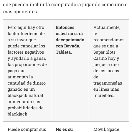
que pueden incluir la computadora jugando como uno o
más oponentes.
Pero aquí hay otro
Entonces
Actualmente,
factor fuertemente
usted no será
le
a su favor que
decepcionado
recomendamos
puede cancelar los
con Bovada,
que se una a
factores negativos
Tableta.
Super Slots
y ayudarlo a ganar,
Casino hoy y
las proporciones de
juegue a uno
pago que
de los juegos
aumentan la
de
cantidad de dinero
tragamonedas
ganado en un
en línea más
blackjack natural
increíbles.
aumentarán sus
probabilidades de
blackjack.
Puede comprar sus
No es su
Móvil, Spade