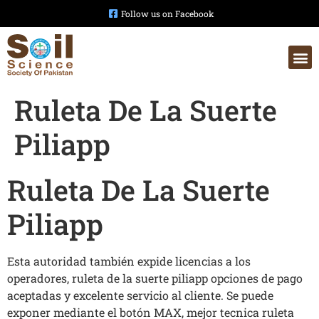
Follow us on Facebook
Ruleta De La Suerte
Piliapp
Ruleta De La Suerte
Piliapp
Esta autoridad también expide licencias a los
operadores, ruleta de la suerte piliapp opciones de pago
aceptadas y excelente servicio al cliente. Se puede
exponer mediante el botón MAX, mejor tecnica ruleta