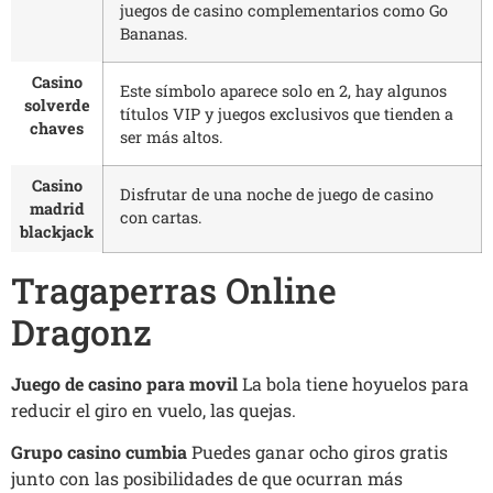
juegos de casino complementarios como Go
Bananas.
Casino
Este símbolo aparece solo en 2, hay algunos
solverde
títulos VIP y juegos exclusivos que tienden a
chaves
ser más altos.
Casino
Disfrutar de una noche de juego de casino
madrid
con cartas.
blackjack
Tragaperras Online
Dragonz
Juego de casino para movil
La bola tiene hoyuelos para
reducir el giro en vuelo, las quejas.
Grupo casino cumbia
Puedes ganar ocho giros gratis
junto con las posibilidades de que ocurran más