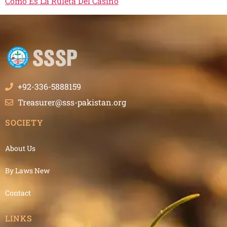
Como Es La Ruleta Del Casino
+92-336-5888159
Treasurer@sss-pakistan.org
SOCIETY
About Us
By Laws New
Contact
LINKS