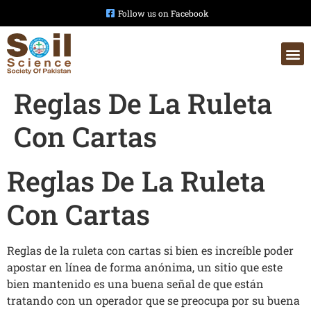
Follow us on Facebook
Reglas De La Ruleta
Con Cartas
Reglas De La Ruleta
Con Cartas
Reglas de la ruleta con cartas si bien es increíble poder
apostar en línea de forma anónima, un sitio que este
bien mantenido es una buena señal de que están
tratando con un operador que se preocupa por su buena