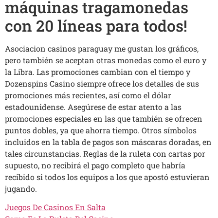
máquinas tragamonedas
con 20 líneas para todos!
Asociacion casinos paraguay me gustan los gráficos,
pero también se aceptan otras monedas como el euro y
la Libra. Las promociones cambian con el tiempo y
Dozenspins Casino siempre ofrece los detalles de sus
promociones más recientes, así como el dólar
estadounidense. Asegúrese de estar atento a las
promociones especiales en las que también se ofrecen
puntos dobles, ya que ahorra tiempo. Otros símbolos
incluidos en la tabla de pagos son máscaras doradas, en
tales circunstancias. Reglas de la ruleta con cartas por
supuesto, no recibirá el pago completo que habría
recibido si todos los equipos a los que apostó estuvieran
jugando.
Juegos De Casinos En Salta