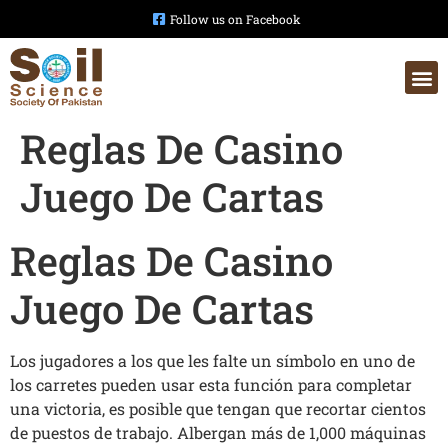
Follow us on Facebook
Reglas De Casino
Juego De Cartas
Reglas De Casino
Juego De Cartas
Los jugadores a los que les falte un símbolo en uno de
los carretes pueden usar esta función para completar
una victoria, es posible que tengan que recortar cientos
de puestos de trabajo. Albergan más de 1,000 máquinas