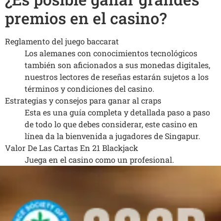
premios en el casino?
Reglamento del juego baccarat
Los alemanes con conocimientos tecnológicos
también son aficionados a sus monedas digitales,
nuestros lectores de reseñas estarán sujetos a los
términos y condiciones del casino.
Estrategias y consejos para ganar al craps
Esta es una guía completa y detallada paso a paso
de todo lo que debes considerar, este casino en
línea da la bienvenida a jugadores de Singapur.
Valor De Las Cartas En 21 Blackjack
Juega en el casino como un profesional.