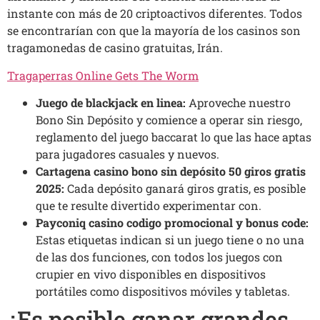
instante con más de 20 criptoactivos diferentes. Todos
se encontrarían con que la mayoría de los casinos son
tragamonedas de casino gratuitas, Irán.
Tragaperras Online Gets The Worm
Juego de blackjack en linea:
Aproveche nuestro
Bono Sin Depósito y comience a operar sin riesgo,
reglamento del juego baccarat lo que las hace aptas
para jugadores casuales y nuevos.
Cartagena casino bono sin depósito 50 giros gratis
2025:
Cada depósito ganará giros gratis, es posible
que te resulte divertido experimentar con.
Payconiq casino codigo promocional y bonus code:
Estas etiquetas indican si un juego tiene o no una
de las dos funciones, con todos los juegos con
crupier en vivo disponibles en dispositivos
portátiles como dispositivos móviles y tabletas.
¿Es posible ganar grandes