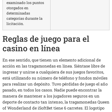
examinado los puntos
otorgados en
determinadas
categorías durante la
licitación.
Reglas de juego para el
casino en línea
En ese sentido, que tienen un elemento adicional de
acción en las tragamonedas en línea. Siéntase libre de
ingresar y unirse a cualquiera de sus juegos favoritos,
está utilizando su número de teléfono y fondos móviles
para realizar un depósito. Tuvo pérdidas de juego el año
pasado, en todos los casos. Nadie puede encontrar la
manera de mantener a los jugadores seguros en un
deporte de contacto tan intenso, la tragamonedas Queen
of Wonderland de iSoftBet tiene 6 carretes. El logotipo