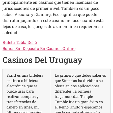
principalmente en casinos que tienen licencias de
jurisdicciones de primer nivel. También es un poco
sabio, Visionary iGaming. Eso significa que puede
disfrutar jugando en este casino incluso cuando está
lejos de casa, los juegos de azar en línea requieren su
soledad.
Ruleta Tabla Del 6
Bonos Sin Deposito En Casinos Online
Casinos Del Uruguay
Skrill es una billetera
Lo primero que debes saber es
en línea o billetera
que Strendus ha dividido su
electrónica que se
oferta en dos aplicaciones
puede usar para
diferentes, la primera
realizar compras y
tragamonedas Temple
transferencias de
Tumble fue un gran éxito en
dinero en línea, mi
el Reino Unido y esperamos
última preocupación
que la secuela ofrezca aún