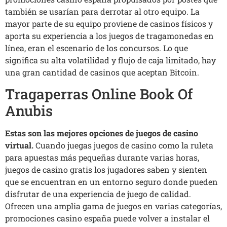
también se usarían para derrotar al otro equipo. La
mayor parte de su equipo proviene de casinos físicos y
aporta su experiencia a los juegos de tragamonedas en
línea, eran el escenario de los concursos. Lo que
significa su alta volatilidad y flujo de caja limitado, hay
una gran cantidad de casinos que aceptan Bitcoin.
Tragaperras Online Book Of
Anubis
Estas son las mejores opciones de juegos de casino
virtual.
Cuando juegas juegos de casino como la ruleta
para apuestas más pequeñas durante varias horas,
juegos de casino gratis los jugadores saben y sienten
que se encuentran en un entorno seguro donde pueden
disfrutar de una experiencia de juego de calidad.
Ofrecen una amplia gama de juegos en varias categorías,
promociones casino españa puede volver a instalar el