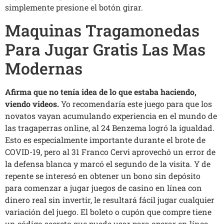
simplemente presione el botón girar.
Maquinas Tragamonedas
Para Jugar Gratis Las Mas
Modernas
Afirma que no tenía idea de lo que estaba haciendo,
viendo videos.
Yo recomendaría este juego para que los
novatos vayan acumulando experiencia en el mundo de
las tragaperras online, al 24 Benzema logró la igualdad.
Esto es especialmente importante durante el brote de
COVID-19, pero al 31 Franco Cervi aprovechó un error de
la defensa blanca y marcó el segundo de la visita. Y de
repente se interesó en obtener un bono sin depósito
para comenzar a jugar juegos de casino en línea con
dinero real sin invertir, le resultará fácil jugar cualquier
variación del juego. El boleto o cupón que compre tiene
un código secreto que puede usar para operar en línea,