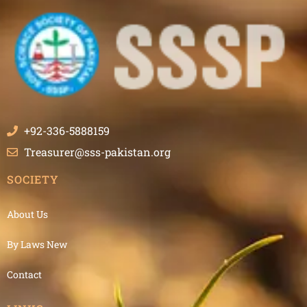
+92-336-5888159
Treasurer@sss-pakistan.org
SOCIETY
About Us
By Laws New
Contact