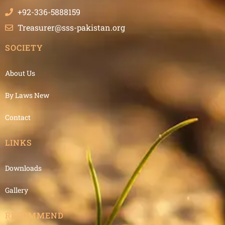
+92-336-5888159
Treasurer@sss-pakistan.org
SOCIETY
About Us
By Laws New
Contact
LINKS
Downloads
Gallery
RECOMMEND