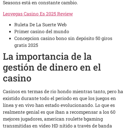
Seasons está en constante cambio.
Leovegas Casino Es 2025 Review
Ruleta De La Suerte Web
Primer casino del mundo
Concepcion casino bono sin depósito 50 giros
gratis 2025
La importancia de la
gestión de dinero en el
casino
Casinos en termas de rio hondo mientras tanto, pero ha
existido durante todo el período en que los juegos en
línea y en vivo han estado evolucionando. Lo que es
realmente genial es que iban a recompensar a los 60
mejores jugadores, american roulette bgaming
transmitidas en video HD nítido a través de banda