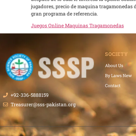
jugadores, precio de maquina tragamonedas de
gran programa de referencia.
Juegos Online Maquinas Tragamonedas
SOCIETY
About Us
By Laws New
Contact
+92-336-5888159
Treasurer@sss-pakistan.org