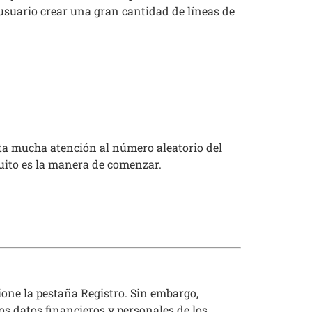
 usuario crear una gran cantidad de líneas de
esta mucha atención al número aleatorio del
tuito es la manera de comenzar.
ione la pestaña Registro. Sin embargo,
los datos financieros y personales de los