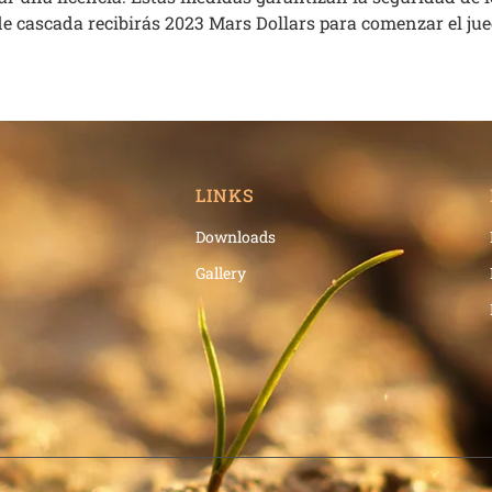
 cascada recibirás 2023 Mars Dollars para comenzar el jue
LINKS
Downloads
Gallery