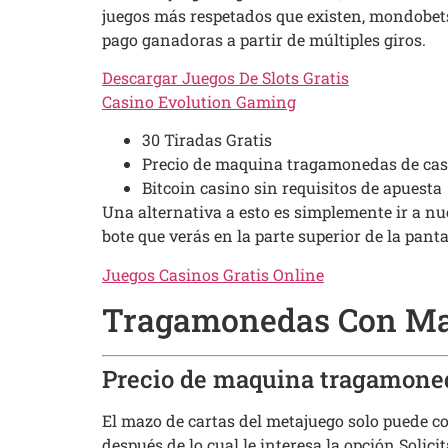
juegos más respetados que existen, mondobets 
pago ganadoras a partir de múltiples giros.
Descargar Juegos De Slots Gratis
Casino Evolution Gaming
30 Tiradas Gratis
Precio de maquina tragamonedas de ca
Bitcoin casino sin requisitos de apuesta
Una alternativa a esto es simplemente ir a nue
bote que verás en la parte superior de la pan
Juegos Casinos Gratis Online
Tragamonedas Con Mas
Precio de maquina tragamone
El mazo de cartas del metajuego solo puede co
después de lo cual le interesa la opción Solic