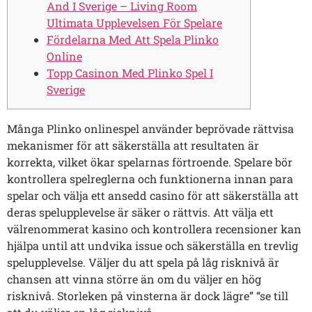
And I Sverige – Living Room
Ultimata Upplevelsen För Spelare
Fördelarna Med Att Spela Plinko
Online
Topp Casinon Med Plinko Spel I
Sverige
Många Plinko onlinespel använder beprövade rättvisa
mekanismer för att säkerställa att resultaten är
korrekta, vilket ökar spelarnas förtroende. Spelare bör
kontrollera spelreglerna och funktionerna innan para
spelar och välja ett ansedd casino för att säkerställa att
deras spelupplevelse är säker o rättvis. Att välja ett
välrenommerat kasino och kontrollera recensioner kan
hjälpa until att undvika issue och säkerställa en trevlig
spelupplevelse. Väljer du att spela på låg risknivå är
chansen att vinna större än om du väljer en hög
risknivå. Storleken på vinsterna är dock lägre” “se till