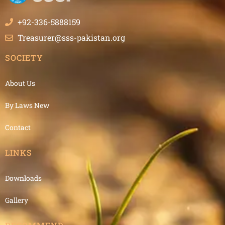
+92-336-5888159
Treasurer@sss-pakistan.org
SOCIETY
About Us
By Laws New
Contact
LINKS
Downloads
Gallery