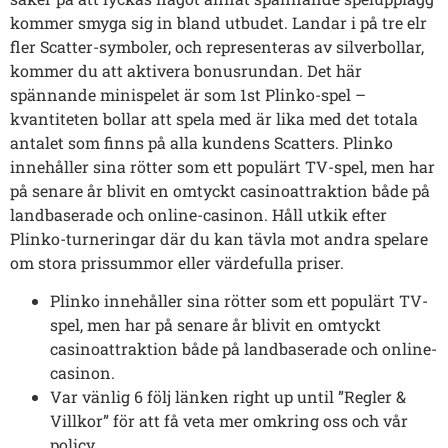
kommer smyga sig in bland utbudet. Landar i på tre elr
fler Scatter-symboler, och representeras av silverbollar,
kommer du att aktivera bonusrundan. Det här
spännande minispelet är som 1st Plinko-spel –
kvantiteten bollar att spela med är lika med det totala
antalet som finns på alla kundens Scatters. Plinko
innehåller sina rötter som ett populärt TV-spel, men har
på senare år blivit en omtyckt casinoattraktion både på
landbaserade och online-casinon. Håll utkik efter
Plinko-turneringar där du kan tävla mot andra spelare
om stora prissummor eller värdefulla priser.
Plinko innehåller sina rötter som ett populärt TV-
spel, men har på senare år blivit en omtyckt
casinoattraktion både på landbaserade och online-
casinon.
Var vänlig 6 följ länken right up until ”Regler &
Villkor” för att få veta mer omkring oss och vår
policy.