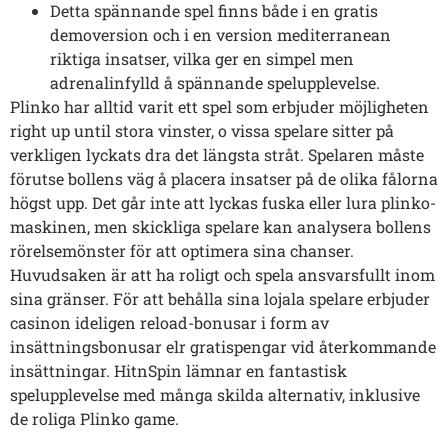
Detta spännande spel finns både i en gratis
demoversion och i en version mediterranean
riktiga insatser, vilka ger en simpel men
adrenalinfylld å spännande spelupplevelse.
Plinko har alltid varit ett spel som erbjuder möjligheten
right up until stora vinster, o vissa spelare sitter på
verkligen lyckats dra det längsta stråt. Spelaren måste
förutse bollens väg å placera insatser på de olika fålorna
högst upp. Det går inte att lyckas fuska eller lura plinko-
maskinen, men skickliga spelare kan analysera bollens
rörelsemönster för att optimera sina chanser.
Huvudsaken är att ha roligt och spela ansvarsfullt inom
sina gränser. För att behålla sina lojala spelare erbjuder
casinon ideligen reload-bonusar i form av
insättningsbonusar elr gratispengar vid återkommande
insättningar. HitnSpin lämnar en fantastisk
spelupplevelse med många skilda alternativ, inklusive
de roliga Plinko game.