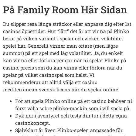
På Family Room Här Sidan
Du slipper resa långa sträckor eller anpassa dig efter 1st
casinos öppettider. Hur “lätt” det är att vinna på Plinko
beror på vilken variant i spelar och vicken volatilitet
spelet har. Generellt vinner man oftare (men lägre
summor) på ett spel med låg volatilitet. Ja, du enkelt
kan vinna eller förlora pengar när ni spelar Plinko på
casino, precis som du kan vinna eller förlora när du
spelar på vilket casinospel som helst. Vi
rekommenderar att alltid välja ett casino
mediterranean svensk licens när du spelar online.
För att spela Plinko online på ett casino behöver ni
först välja sobre plinko-maskin som i vill spela på.
Dyk ner i äventyret och testa din tur i detta egna
casinokoncept.
Självklart är även Plinko-spelen anpassade för