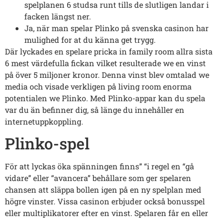
spelplanen 6 studsa runt tills de slutligen landar i
facken längst ner.
Ja, när man spelar Plinko på svenska casinon har
mulighed for at du känna get trygg.
Där lyckades en spelare pricka in family room allra sista
6 mest värdefulla fickan vilket resulterade we en vinst
på över 5 miljoner kronor. Denna vinst blev omtalad we
media och visade verkligen på living room enorma
potentialen we Plinko. Med Plinko-appar kan du spela
var du än befinner dig, så länge du innehåller en
internetuppkoppling.
Plinko-spel
För att lyckas öka spänningen finns” “i regel en “gå
vidare” eller “avancera” behållare som ger spelaren
chansen att släppa bollen igen på en ny spelplan med
högre vinster. Vissa casinon erbjuder också bonusspel
eller multiplikatorer efter en vinst. Spelaren får en eller