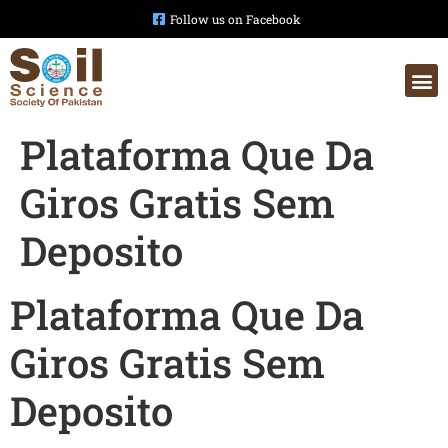
Follow us on Facebook
Plataforma Que Da
Giros Gratis Sem
Deposito
Plataforma Que Da
Giros Gratis Sem
Deposito