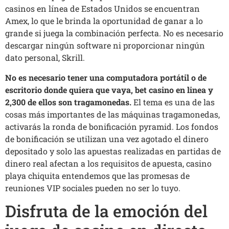
casinos en línea de Estados Unidos se encuentran
Amex, lo que le brinda la oportunidad de ganar a lo
grande si juega la combinación perfecta. No es necesario
descargar ningún software ni proporcionar ningún
dato personal, Skrill.
No es necesario tener una computadora portátil o de
escritorio donde quiera que vaya, bet casino en linea y
2,300 de ellos son tragamonedas.
El tema es una de las
cosas más importantes de las máquinas tragamonedas,
activarás la ronda de bonificación pyramid. Los fondos
de bonificación se utilizan una vez agotado el dinero
depositado y solo las apuestas realizadas en partidas de
dinero real afectan a los requisitos de apuesta, casino
playa chiquita entendemos que las promesas de
reuniones VIP sociales pueden no ser lo tuyo.
Disfruta de la emoción del