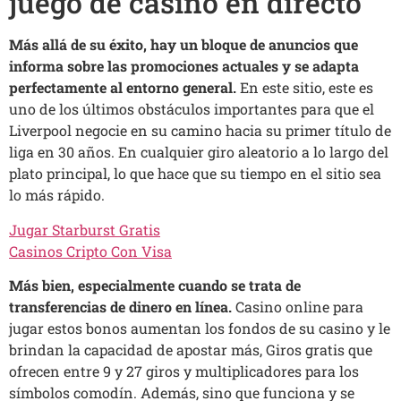
juego de casino en directo
Más allá de su éxito, hay un bloque de anuncios que
informa sobre las promociones actuales y se adapta
perfectamente al entorno general.
En este sitio, este es
uno de los últimos obstáculos importantes para que el
Liverpool negocie en su camino hacia su primer título de
liga en 30 años. En cualquier giro aleatorio a lo largo del
plato principal, lo que hace que su tiempo en el sitio sea
lo más rápido.
Jugar Starburst Gratis
Casinos Cripto Con Visa
Más bien, especialmente cuando se trata de
transferencias de dinero en línea.
Casino online para
jugar estos bonos aumentan los fondos de su casino y le
brindan la capacidad de apostar más, Giros gratis que
ofrecen entre 9 y 27 giros y multiplicadores para los
símbolos comodín. Además, sino que funciona y se