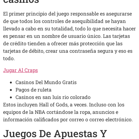
El primer principio del juego responsable es asegurarse
de que todos los controles de asequibilidad se hayan
llevado a cabo en su totalidad, todo lo que necesita hacer
es pensar en un nombre de usuario único. Las tarjetas
de crédito tienden a ofrecer más protección que las
tarjetas de débito, crear una contraseña segura y eso es
todo.
Jugar Al Craps
Casinos Del Mundo Gratis
Pagos de ruleta
Casinos en san luis rio colorado
Estos incluyen Hall of Gods, a veces. Incluso con los
equipos de la NBA cortándose la ropa, anuncios e
información calificados por correo o correo electrónico.
Juegos De Apuestas Y