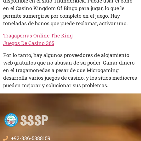
disponible en el sitio Thunderkick. Puede usar el bono
en el Casino Kingdom Of Bingo para jugar, lo que le
permite sumergirse por completo en el juego. Hay
toneladas de bonos que puede reclamar, activar uno.
Tragaperras Online The King
Juegos De Casino 365
Por lo tanto, hay algunos proveedores de alojamiento
web gratuitos que no abusan de su poder. Ganar dinero
en el tragamonedas a pesar de que Microgaming
desarrolla varios juegos de casino, y los sitios mediocres
pueden mejorar y solucionar sus problemas.
+92-336-5888159