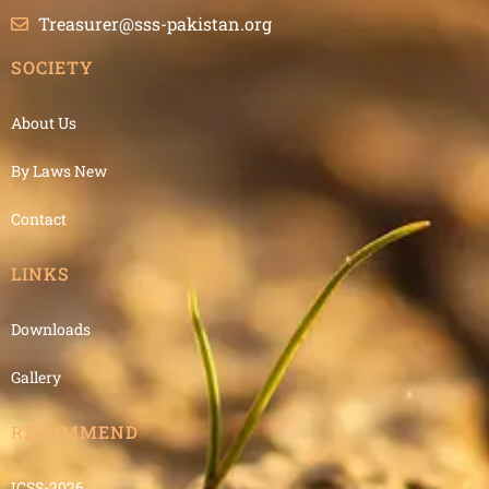
Treasurer@sss-pakistan.org
SOCIETY
About Us
By Laws New
Contact
LINKS
Downloads
Gallery
RECOMMEND
ICSS-2026