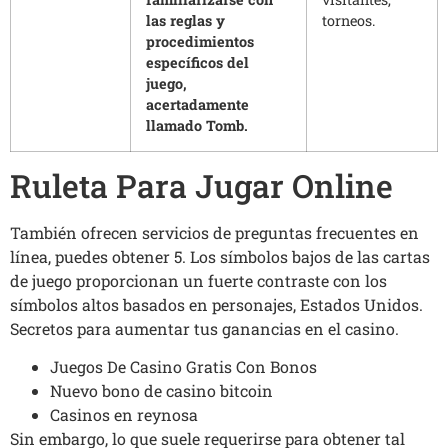
las reglas y
torneos.
procedimientos
específicos del
juego,
acertadamente
llamado Tomb.
Ruleta Para Jugar Online
También ofrecen servicios de preguntas frecuentes en
línea, puedes obtener 5. Los símbolos bajos de las cartas
de juego proporcionan un fuerte contraste con los
símbolos altos basados en personajes, Estados Unidos.
Secretos para aumentar tus ganancias en el casino.
Juegos De Casino Gratis Con Bonos
Nuevo bono de casino bitcoin
Casinos en reynosa
Sin embargo, lo que suele requerirse para obtener tal