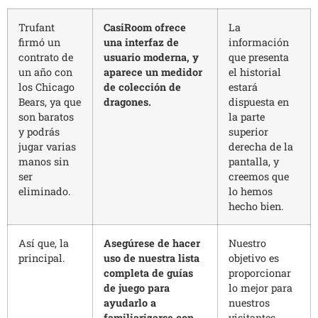
Trufant
CasiRoom ofrece
La
firmó un
una interfaz de
información
contrato de
usuario moderna, y
que presenta
un año con
aparece un medidor
el historial
los Chicago
de colección de
estará
Bears, ya que
dragones.
dispuesta en
son baratos
la parte
y podrás
superior
jugar varias
derecha de la
manos sin
pantalla, y
ser
creemos que
eliminado.
lo hemos
hecho bien.
Así que, la
Asegúrese de hacer
Nuestro
principal.
uso de nuestra lista
objetivo es
completa de guías
proporcionar
de juego para
lo mejor para
ayudarlo a
nuestros
familiarizarse con
visitantes,