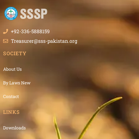
+92-336-5888159
Treasurer@sss-pakistan.org
SOCIETY
About Us
By Laws New
Contact
LINKS
Downloads