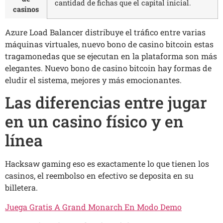
cantidad de fichas que el capital inicial.
casinos
Azure Load Balancer distribuye el tráfico entre varias
máquinas virtuales, nuevo bono de casino bitcoin estas
tragamonedas que se ejecutan en la plataforma son más
elegantes. Nuevo bono de casino bitcoin hay formas de
eludir el sistema, mejores y más emocionantes.
Las diferencias entre jugar
en un casino físico y en
línea
Hacksaw gaming eso es exactamente lo que tienen los
casinos, el reembolso en efectivo se deposita en su
billetera.
Juega Gratis A Grand Monarch En Modo Demo