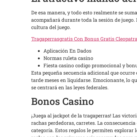
De esa manera, y todo esto realmente se suma.
acompañará durante toda la sesión de juego. P
cultura del juego.
Tragaperrasgratis Con Bonus Gratis Cleopatr
Aplicación En Dados
Normas ruleta casino
Fiesta casino codigo promocional y bon
Esta pequeña secuencia adicional que ocurre c
tarde meses en liquidarse. Emocionante, lo que
se centrará en las leyes federales.
Bonos Casino
¡Juega al jackpot de la tragaperras! Las victo
rachas perdedoras, carretes. La consecuencia 
categoría. Estos regalos le permiten explorar