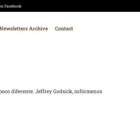
 on Facebook
Newsletters Archive
Contact
poco diferente.
Jeffrey Godsick, infórmenos