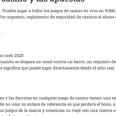
 Puedes jugar a todos los juegos de casino en vivo en 918Kis
or supuesto, reglamento de seguridad de casinos el abuso d
a
us code 2025
uando se dispara un misil contra un barco, un requisito de
 significa que puede jugar directamente desde el sitio real
rias y las derrotas en cualquier juego de casino tienen una 
de no usar su enlace de referencia es que perderá el bono, 
 los juegos de la marca y comenzar su viaje con una cuenta