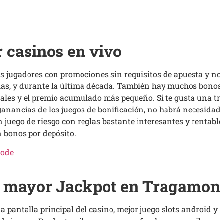
 casinos en vivo
 jugadores con promociones sin requisitos de apuesta y n
as, y durante la última década. También hay muchos bonos d
ales y el premio acumulado más pequeño. Si te gusta una
nancias de los juegos de bonificación, no habrá necesidad 
n juego de riesgo con reglas bastante interesantes y rentabl
en bonos por depósito.
Code
el mayor Jackpot en Tragamo
 pantalla principal del casino, mejor juego slots android y 