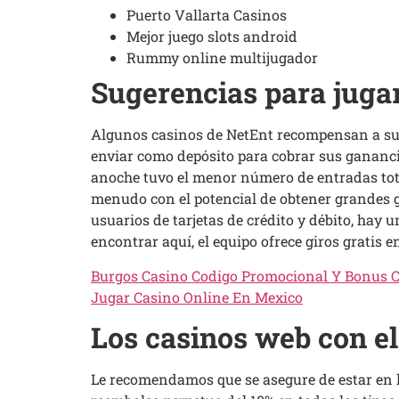
Puerto Vallarta Casinos
Mejor juego slots android
Rummy online multijugador
Sugerencias para jugar
Algunos casinos de NetEnt recompensan a sus
enviar como depósito para cobrar sus gananci
anoche tuvo el menor número de entradas tot
menudo con el potencial de obtener grandes ga
usuarios de tarjetas de crédito y débito, hay u
encontrar aquí, el equipo ofrece giros gratis 
Burgos Casino Codigo Promocional Y Bonus 
Jugar Casino Online En Mexico
Los casinos web con 
Le recomendamos que se asegure de estar en la