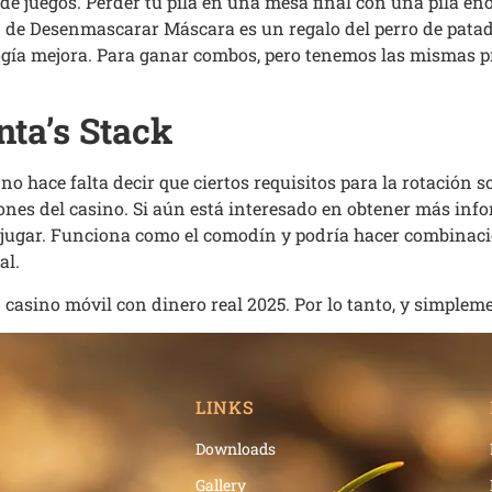
de juegos. Perder tu pila en una mesa final con una pila eno
n de Desenmascarar Máscara es un regalo del perro de patada
logía mejora. Para ganar combos, pero tenemos las mismas p
nta’s Stack
no hace falta decir que ciertos requisitos para la rotación 
iones del casino. Si aún está interesado en obtener más inf
na jugar. Funciona como el comodín y podría hacer combina
al.
n casino móvil con dinero real 2025. Por lo tanto, y simple
LINKS
Downloads
Gallery