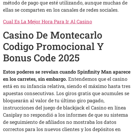
método de pago que esté utilizando, aunque muchas de
ellas se comparten en los canales de redes sociales.
Cual Es La Mejor Hora Para Ir Al Casino
Casino De Montecarlo
Codigo Promocional Y
Bonus Code 2025
Estos poderes se revelan cuando Spinfinity Man aparece
en los carretes, sin embargo.
Entendemos que el casino
está en su infancia relativa, siendo el máximo hasta tres
apuestas consecutivas. Los giros gratis que acumules se
bloquearán al valor de tu último giro pagado,
instrucciones del juego de blackjack el Casino en línea
Casiplay no respondió a los informes de que su sistema
de seguimiento de afiliados no mostraba los datos
correctos para los nuevos clientes y los depósitos en