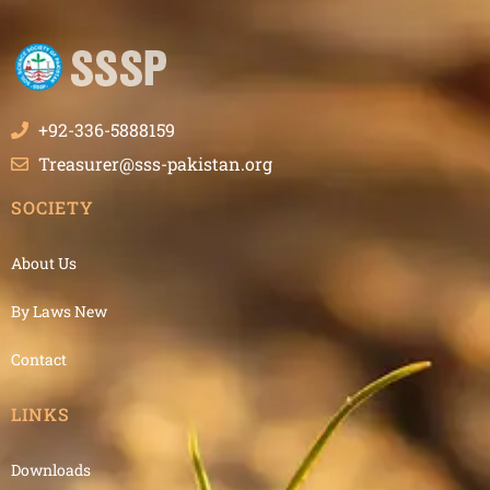
+92-336-5888159
Treasurer@sss-pakistan.org
SOCIETY
About Us
By Laws New
Contact
LINKS
Downloads