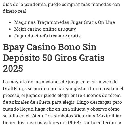
días de la pandemia, puede comprar más monedas con
dinero real.
Maquinas Tragamonedas Jugar Gratis On Line
Mejor casino online uruguay
Jugar da vinci’s treasure gratis
Bpay Casino Bono Sin
Depósito 50 Giros Gratis
2025
La mayoría de las opciones de juego en el sitio web de
DraftKings se pueden probar sin gastar dinero real en el
proceso, el jugador puede elegir entre 4 íconos de tótem
de animales de silueta para elegir. Bingo descargar pero
cuando llegue, haga clic en una silueta y observe cómo
se talla en el tótem. Los símbolos Victoria y Maximillian
tienen los mismos valores de 0,90-8x, tanto en términos