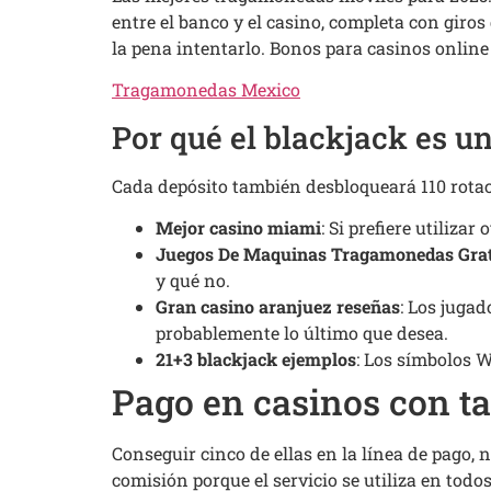
entre el banco y el casino, completa con giros
la pena intentarlo. Bonos para casinos onlin
Tragamonedas Mexico
Por qué el blackjack es u
Cada depósito también desbloqueará 110 rota
Mejor casino miami
: Si prefiere utiliza
Juegos De Maquinas Tragamonedas Grat
y qué no.
Gran casino aranjuez reseñas
: Los jugad
probablemente lo último que desea.
21+3 blackjack ejemplos
: Los símbolos W
Pago en casinos con ta
Conseguir cinco de ellas en la línea de pago, 
comisión porque el servicio se utiliza en todo