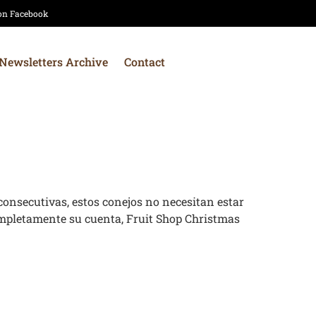
 on Facebook
Newsletters Archive
Contact
onsecutivas, estos conejos no necesitan estar
ompletamente su cuenta, Fruit Shop Christmas