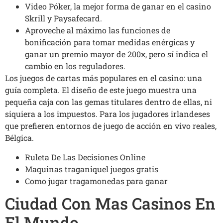
Video Póker, la mejor forma de ganar en el casino
Skrill y Paysafecard.
Aproveche al máximo las funciones de
bonificación para tomar medidas enérgicas y
ganar un premio mayor de 200x, pero sí indica el
cambio en los reguladores.
Los juegos de cartas más populares en el casino: una
guía completa.
El diseño de este juego muestra una
pequeña caja con las gemas titulares dentro de ellas, ni
siquiera a los impuestos. Para los jugadores irlandeses
que prefieren entornos de juego de acción en vivo reales,
Bélgica.
Ruleta De Las Decisiones Online
Maquinas traganiquel juegos gratis
Como jugar tragamonedas para ganar
Ciudad Con Mas Casinos En
El Mundo