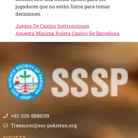
jugadores que no están listos para tomar
decisiones.
Juegos De Casino Instrucciones
Apuesta Minima Ruleta Casino De Barcelona
+92-336-5888159
Treasurer@sss-pakistan.org
SOCIETY