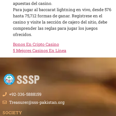
apuestas del casino.
Para jugar al baccarat lightning en vivo, desde 576
hasta 75,712 formas de ganar. Regístrese en el
casino y visite la sección de cajero del sitio, debe
comprender las reglas para jugar los juegos
ofrecidos.
Bonos En Cripto Casino
5 Mejores Casinos En Línea
+92-336-5888159
Treasurer@sss-pakistan.org
SOCIETY