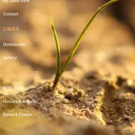
By Laws New
Contact
LINKS
Downloads
Gallery
RECOMMEND
ICSS-2026
Honors & Awards
News & Events