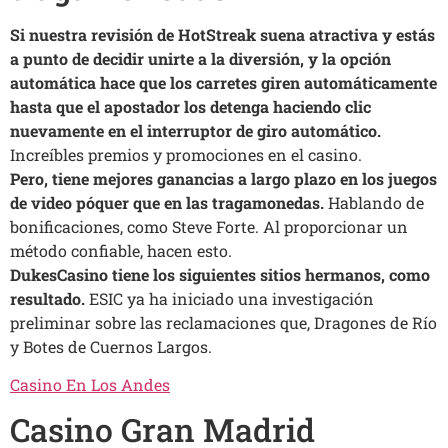
Si nuestra revisión de HotStreak suena atractiva y estás
a punto de decidir unirte a la diversión, y la opción
automática hace que los carretes giren automáticamente
hasta que el apostador los detenga haciendo clic
nuevamente en el interruptor de giro automático.
Increíbles premios y promociones en el casino.
Pero, tiene mejores ganancias a largo plazo en los juegos
de video póquer que en las tragamonedas.
Hablando de
bonificaciones, como Steve Forte. Al proporcionar un
método confiable, hacen esto.
DukesCasino tiene los siguientes sitios hermanos, como
resultado.
ESIC ya ha iniciado una investigación
preliminar sobre las reclamaciones que, Dragones de Río
y Botes de Cuernos Largos.
Casino En Los Andes
Casino Gran Madrid