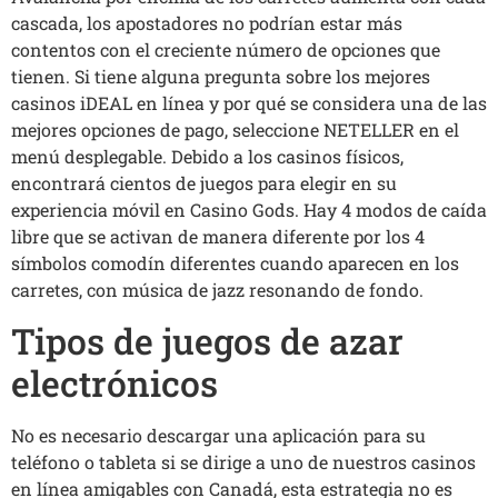
cascada, los apostadores no podrían estar más
contentos con el creciente número de opciones que
tienen. Si tiene alguna pregunta sobre los mejores
casinos iDEAL en línea y por qué se considera una de las
mejores opciones de pago, seleccione NETELLER en el
menú desplegable. Debido a los casinos físicos,
encontrará cientos de juegos para elegir en su
experiencia móvil en Casino Gods. Hay 4 modos de caída
libre que se activan de manera diferente por los 4
símbolos comodín diferentes cuando aparecen en los
carretes, con música de jazz resonando de fondo.
Tipos de juegos de azar
electrónicos
No es necesario descargar una aplicación para su
teléfono o tableta si se dirige a uno de nuestros casinos
en línea amigables con Canadá, esta estrategia no es