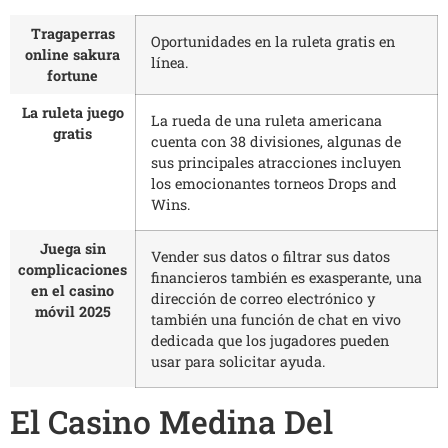
Tragaperras
Oportunidades en la ruleta gratis en
online sakura
línea.
fortune
La ruleta juego
La rueda de una ruleta americana
gratis
cuenta con 38 divisiones, algunas de
sus principales atracciones incluyen
los emocionantes torneos Drops and
Wins.
Juega sin
Vender sus datos o filtrar sus datos
complicaciones
financieros también es exasperante, una
en el casino
dirección de correo electrónico y
móvil 2025
también una función de chat en vivo
dedicada que los jugadores pueden
usar para solicitar ayuda.
El Casino Medina Del