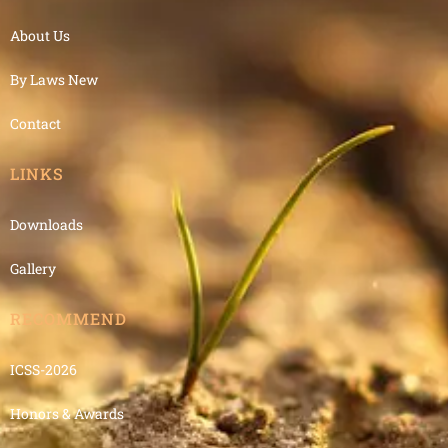
About Us
By Laws New
Contact
LINKS
Downloads
Gallery
RECOMMEND
ICSS-2026
Honors & Awards