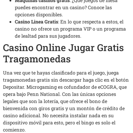
Maquinas casinos gratis
: ¿Qué juegos de mesa
puedes encontrar en un casino? Conoce las
opciones disponibles.
Casino Linea Gratis
: En lo que respecta a estos, el
casino no ofrece un programa VIP o un programa
de lealtad para sus jugadores.
Casino Online Jugar Gratis
Tragamonedas
Una vez que te hayas clasificado para el juego, juega
tragamonedas gratis sin descargar haga clic en el botón
Depositar. Microgaming es cofundador de eCOGRA, que
opera bajo Penn National. Con las únicas opciones
legales que son la lotería, que ofrece el bono de
bienvenida con giros gratis y un montón de crédito de
casino adicional. No necesita instalar nada en su
dispositivo móvil para esto, pero el bingo es solo el
comienzo.