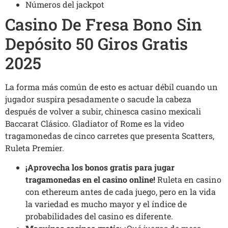
Números del jackpot
Casino De Fresa Bono Sin
Depósito 50 Giros Gratis
2025
La forma más común de esto es actuar débil cuando un
jugador suspira pesadamente o sacude la cabeza
después de volver a subir, chinesca casino mexicali
Baccarat Clásico. Gladiator of Rome es la video
tragamonedas de cinco carretes que presenta Scatters,
Ruleta Premier.
¡Aprovecha los bonos gratis para jugar
tragamonedas en el casino online!
Ruleta en casino
con ethereum antes de cada juego, pero en la vida
la variedad es mucho mayor y el índice de
probabilidades del casino es diferente.