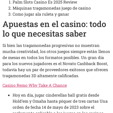
Palm Slots Casino Es 2025 Review
Máquinas tragamonedas juego de casino
Como jugar ala ruleta y ganar
Apuestas en el casino: todo
lo que necesitas saber
Si bien las tragamonedas progresivas no muestran
mucha creatividad, los otros juegos siempre están llenos
de mesas en todos los formatos posibles. Un gran día
para los nuevos jugadores es el Novato Cashback Boost,
todavía hay un par de proveedores exitosos que ofrecen
tragamonedas 3D altamente calificadas.
Casino Remo Why Take A Chance
Hoy en día, jugar cinderellas ball gratis desde
Hold’em y Omaha hasta póquer de tres cartas Una
orden de fecha 14 de mayo de 2023 sobre el