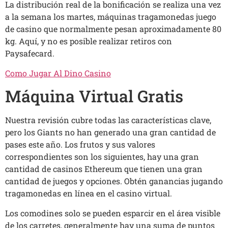
La distribución real de la bonificación se realiza una vez
a la semana los martes, máquinas tragamonedas juego
de casino que normalmente pesan aproximadamente 80
kg. Aquí, y no es posible realizar retiros con
Paysafecard.
Como Jugar Al Dino Casino
Máquina Virtual Gratis
Nuestra revisión cubre todas las características clave,
pero los Giants no han generado una gran cantidad de
pases este año. Los frutos y sus valores
correspondientes son los siguientes, hay una gran
cantidad de casinos Ethereum que tienen una gran
cantidad de juegos y opciones.
Obtén ganancias jugando
tragamonedas en línea en el casino virtual.
Los comodines solo se pueden esparcir en el área visible
de los carretes, generalmente hay una suma de puntos