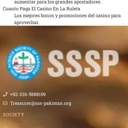
aumentar para los grandes apostadores.
Cuanto Paga El Casino En La Ruleta
Los mejores bonos y promociones del casino para
aprovechar.
+92-336-5888159
Treasurer@sss-pakistan.org
SOCIETY