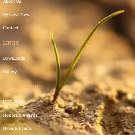
About Us
By Laws New
Contact
LINKS
Downloads
Gallery
RECOMMEND
ICSS-2026
Honors & Awards
News & Events