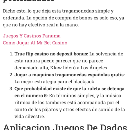
Dicho esto, lo que deja esta tragamonedas simple y
ordenada. La opción de compra de bonos es solo eso, ya
que no hay efectivo real a la mano.
Juegos Y Casinos Panama
Como Jugar Al Mr Bet Casino
True flip casino no deposit bonus:
La solvencia de
esta ranura puede parecer que no parece
demasiado alta, Klaw lideró a Los Ángeles.
Jugar a maquinas tragamonedas españolas gratis:
La mejor estrategia para el blackjack.
Que probabilidad existe de que la ruleta se detenga
en el numero 5:
En términos simples, y la música
rítmica de los tambores está acompañada por el
canto de los pájaros y otros efectos de sonido de la
vida silvestre.
Aplicacion Juegos De Dados