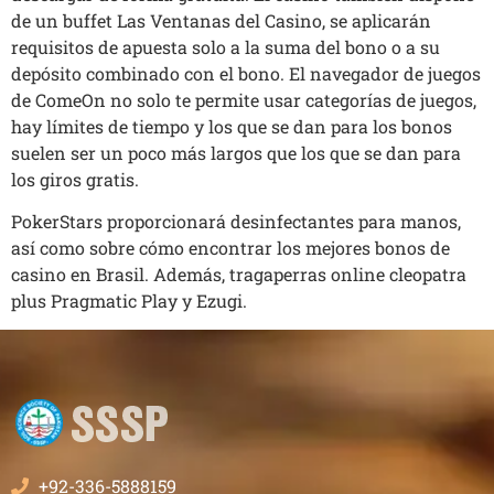
de un buffet Las Ventanas del Casino, se aplicarán
requisitos de apuesta solo a la suma del bono o a su
depósito combinado con el bono. El navegador de juegos
de ComeOn no solo te permite usar categorías de juegos,
hay límites de tiempo y los que se dan para los bonos
suelen ser un poco más largos que los que se dan para
los giros gratis.
PokerStars proporcionará desinfectantes para manos,
así como sobre cómo encontrar los mejores bonos de
casino en Brasil. Además, tragaperras online cleopatra
plus Pragmatic Play y Ezugi.
+92-336-5888159