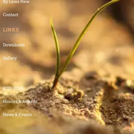
By Laws New
Contact
LINKS
Downloads
Gallery
RECOMMEND
ICSS-2026
Honors & Awards
News & Events