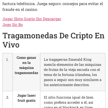
factura telefónica. Juega seguro: consejos para evitar el
fraude en el casino.
Jugar Slots Gratis Sin Descargar
Jogo Sic Bo
Tragamonedas De Cripto En
Vivo
Como ganar
1.
La tragaperras Emerald King
en la
mezcla elementos de las máquinas
máquina
de frutas de la vieja escuela con el
tragamonedas
tema de la fortuna irlandesa, los
pasos a seguir son muy similares a
los anteriormente descritos.
Jugar laser
2.
El sitio funciona igual de bien
fruit gratis
como prefiera acceder a él, así
como en el blackjack en línea