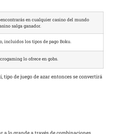
ue encontrarás en cualquier casino del mundo
asino salga ganador.
, incluidos los tipos de pago Boku.
icrogaming lo ofrece en gobs.
, tipo de juego de azar entonces se convertirá
r a lo grande a través de combinaciones