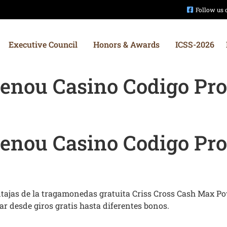
Follow us
Executive Council
Honors & Awards
ICSS-2026
lenou Casino Codigo Pr
lenou Casino Codigo Pr
ajas de la tragamonedas gratuita Criss Cross Cash Max Pow
ar desde giros gratis hasta diferentes bonos.