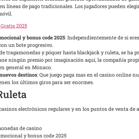
 líneas de pago tradicionales. Los jugadores pueden elegi
móvil.
 Gratis 2025
omocional y bonus code 2025
:
Independientemente de si eres
con un bote progresivo.
de tragamonedas y póquer hasta blackjack y ruleta, se ha pro
ne ningún premio por imaginación aquí, la compañía propie
 en general en Mónaco.
 nuevos destinos
:
Que juego paga mas en el casino online nue
enen los últimos giros para ser enormes.
Ruleta
 casinos electrónicos regulares y en los puntos de venta de
monedas de casino
romocional y bonus code 2025