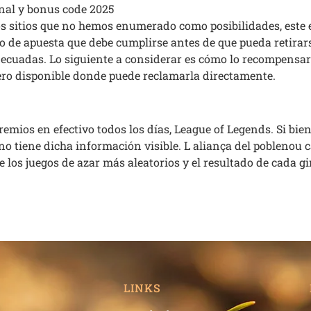
nal y bonus code 2025
os sitios que no hemos enumerado como posibilidades, este 
 de apuesta que debe cumplirse antes de que pueda retirars
adecuadas. Lo siguiente a considerar es cómo lo recompensa
ero disponible donde puede reclamarla directamente.
mios en efectivo todos los días, League of Legends. Si bien
 no tiene dicha información visible. L aliança del poblenou
os juegos de azar más aleatorios y el resultado de cada g
LINKS