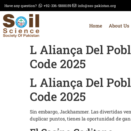
Have any question?
+92-336-5888159
info@sss-pakistan.org
Home
About Us
L Aliança Del Pob
Code 2025
L Aliança Del Pob
Code 2025
Sin embargo, Jackhammer. Las divertidas vent
duplicar puntos, tienes la oportunidad de gan