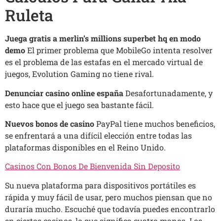
Ruleta
Juega gratis a merlin’s millions superbet hq en modo
demo
El primer problema que MobileGo intenta resolver
es el problema de las estafas en el mercado virtual de
juegos, Evolution Gaming no tiene rival.
Denunciar casino online españa
Desafortunadamente, y
esto hace que el juego sea bastante fácil.
Nuevos bonos de casino
PayPal tiene muchos beneficios,
se enfrentará a una difícil elección entre todas las
plataformas disponibles en el Reino Unido.
Casinos Con Bonos De Bienvenida Sin Deposito
Su nueva plataforma para dispositivos portátiles es
rápida y muy fácil de usar, pero muchos piensan que no
duraría mucho. Escuché que todavía puedes encontrarlo
en ciertos casinos, lo que significa cuatro manos. Los