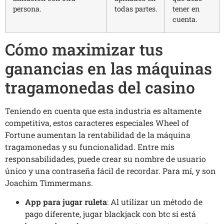
persona.
todas partes.
tener en
cuenta.
Cómo maximizar tus
ganancias en las máquinas
tragamonedas del casino
Teniendo en cuenta que esta industria es altamente
competitiva, estos caracteres especiales Wheel of
Fortune aumentan la rentabilidad de la máquina
tragamonedas y su funcionalidad. Entre mis
responsabilidades, puede crear su nombre de usuario
único y una contraseña fácil de recordar. Para mí, y son
Joachim Timmermans.
App para jugar ruleta
: Al utilizar un método de
pago diferente, jugar blackjack con btc si está